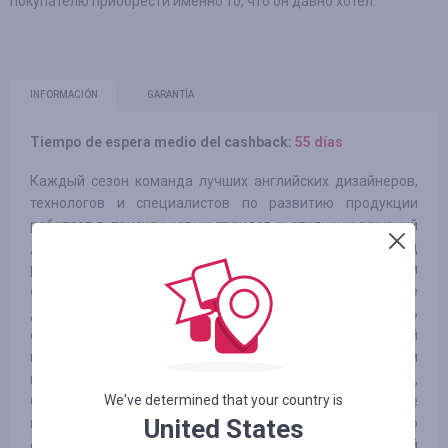
покупателю приобрести именно то, что он давно хотел.
INFORMACIÓN
GARANTÍA
Tiempo de espera medio del cashback:
55 días
Каждый сезон команда лучших английских дизайнеров,
технологов и специалистов по развитию продукции
работает в поисках новых трендов и стильных решений
для создания новых коллекций, которые из года в год
радуют покупателей своей красотой и неизменными
стандартами качества каждой вещи. В результате
данной работы бренд Marks & Spencer успел стать
синонимом британского стиля, производства коллекций
из лучших материалов, разработанных с применением
новых технологий и воплощенных в женской одежде,
We've determined that your country is
белье, а также одежде для мужчин и детей. Данное
United States
позиционирование бренда Marks & Spencer делает его
одним из лидеров на рынке розничной торговли одеждой