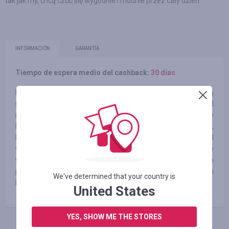
tak jak my, chcą czuć się wygodnie i modnie przez cały dzień.
INFORMACIÓN
GARANTÍA
Tiempo de espera medio del cashback:
30 días
Nasz zespół tworzą młodzi, aktywni ludzie, którzy łączą
swoją pasję do sportu ze specjalistyczną wiedzą. Są wśród
nich zarówno kolekcjonerzy, którzy doskonale znają kolekcje
Nike Sportswear i adidas Originals, jak i aktywni sportowcy,
którzy testują na treningach niemal każdy nowy model
wspomnianych marek. Jako zespół jesteśmy na bieżąco ze
wszystkimi modowymi i technologicznymi nowinkami, jako
pierwsi staramy się przekazywać swoją wiedzę naszym
We've determined that your country is
klientom.
United States
YES, SHOW ME THE STORES