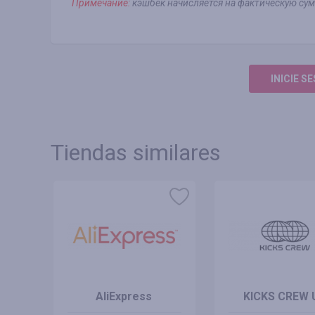
Примечание:
кэшбек начисляется на фактическую сум
INICIE S
Tiendas similares
AliExpress
KICKS CREW 