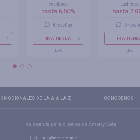
cashback
cashback
hasta 6.50%
hasta 2.
s
4 reseñas
0 reseñ
IR A TIENDA
IR A TIEND
MÁS
MÁS
OMOCIONALES DE LA A A LA Z
CONÓCENOS
Asistencia para clientes de Smarty.Sale
help@smarty.sale