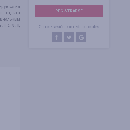
ируется на
REGISTRARSE
го отдыха
ициальным
, O'Neill,
O inicie sesión con redes sociales