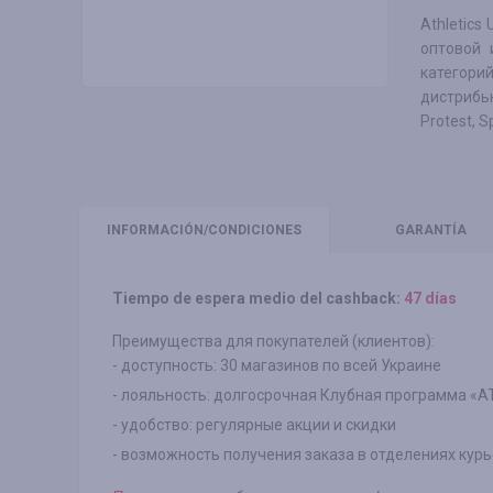
Athletics
оптовой 
категор
дистрибью
Protest, S
INFORMACIÓN
/CONDICIONES
GARANTÍA
Tiempo de espera medio del cashback:
47 días
Преимущества для покупателей (клиентов):
- доступность: 30 магазинов по всей Украине
- лояльность: долгосрочная Клубная программа «A
- удобство: регулярные акции и скидки
- возможность получения заказа в отделениях кур