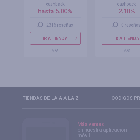
cashback
cashback
hasta 5.00%
2.10%
2316 reseñas
0 reseña
IR A TIENDA
IR A TIENDA
MÁS
MÁS
TIENDAS DE LA A A LA Z
CÓDIGOS PR
Más ventas
en nuestra aplicación
móvil