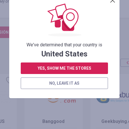
му оплаты без учета бонусов/скидок
ESIÓN PARA DEJAR UNA RESEÑA
We've determined that your country is
United States
YES, SHOW ME THE STORES
NO, LEAVE IT AS
US
Banggood
Geekbuying