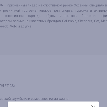
 UA – признанный лидер на спортивном рынке Украины, специализ
и розничной торговле товаров для спорта, туризма и активно
ий: спортивная одежда, обувь, инвентарь. Является оф
тором всемирно известных брендов Columbia, Skechers, Cat, Merrell
peedo, Volkl и другие.
THLETICS»
ьерской службы или самовывоз из магазина