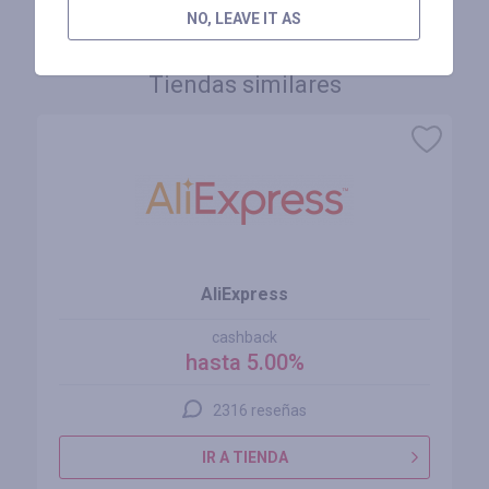
NO, LEAVE IT AS
Tiendas similares
AliExpress
cashback
hasta 5.00%
2316 reseñas
IR A TIENDA