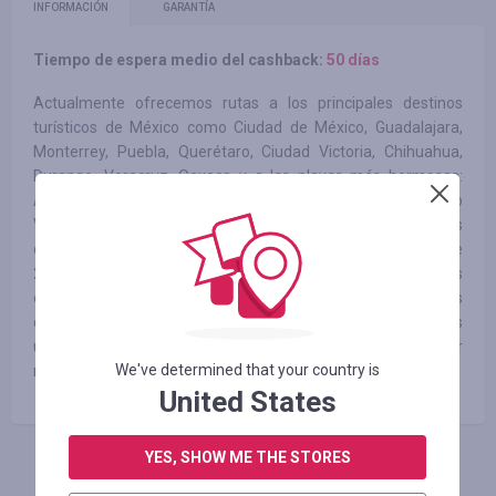
INFORMACIÓN
GARANTÍA
Tiempo de espera medio del cashback:
50 días
Actualmente ofrecemos rutas a los principales destinos
turísticos de México como Ciudad de México, Guadalajara,
Monterrey, Puebla, Querétaro, Ciudad Victoria, Chihuahua,
Durango, Veracruz, Oaxaca y a las playas más hermosas:
Acapulco, Cancún, Huatulco, Playa del Carmen, Puerto
Vallarta, Mazatlán, Zacatecas, entre muchísimos más
destinos. Además, en nuestro catálogo encontrarás más de
20 mil rutas que te llevan a los Pueblos Mágicos más
emblemáticos y otros municipios del país, incluso, a algunas
ciudades importantes de Estados Unidos en donde tendrás
unas vacaciones inolvidables y la oportunidad de conocer
We've determined that your country is
nuevos lugares, culturas, comida y mucho más.
United States
YES, SHOW ME THE STORES
INICIE SESIÓN PARA DEJAR UNA RESEÑA