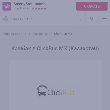
Smarty.Sale - кэшбэк
СКАЧАТЬ
Play Market:
ПРАВИЛА
ПЛАГИНЫ
Кэшбэк сервис
Магазины
ClickBus MX
Кэшбэк в ClickBus MX (Казахстан)