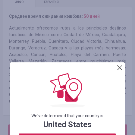
ИНФО
ГАРАНТИЯ
Среднее время ожидания кэшбэка:
50 дней
Actualmente ofrecemos rutas a los principales destinos
turísticos de México como Ciudad de México, Guadalajara,
Monterrey, Puebla, Querétaro, Ciudad Victoria, Chihuahua,
Durango, Veracruz, Oaxaca y a las playas más hermosas:
Acapulco, Cancún, Huatulco, Playa del Carmen, Puerto
Vallarta, Mazatlán, Zacatecas, entre muchísimos más
destinos. Además, en nuestro catálogo encontrarás más de
20 mil rutas que te llevan a los Pueblos Mágicos más
emblemáticos y otros municipios del país, incluso, a algunas
ciudades importantes de Estados Unidos en donde tendrás
unas vacaciones inolvidables y la oportunidad de conocer
nuevos lugares, culturas, comida y mucho más.
We've determined that your country is
United States
АВТОРИЗИРУЙТЕСЬ, ЧТОБЫ ОСТАВИТЬ ОТЗЫВ