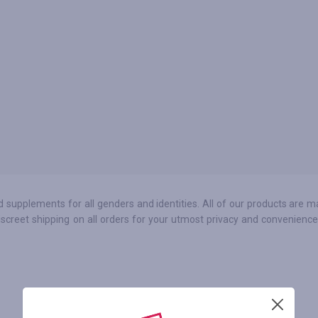
supplements for all genders and identities. All of our products are m
discreet shipping on all orders for your utmost privacy and convenien