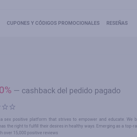
CUPONES
Y CÓDIGOS PROMOCIONALES
RESEÑAS
0
%
—
cashback del pedido pagado
 a sex positive platform that strives to empower and educate. We b
as the right to fulfill their desires in healthy ways. Emerging as a top-r
ith over 15,000 positive reviews