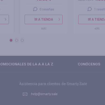
s
0 reseñas
1 rese
IR A TIENDA
IR A TIEND
MÁS
MÁS
OMOCIONALES DE LA A A LA Z
CONÓCENOS
Asistencia para clientes de Smarty.Sale
help@smarty.sale