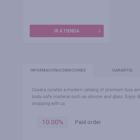
IR A TIENDA
INFORMACIÓN
/CONDICIONES
GARANTÍA
Cosara curates a modern catalog of premium toys and 
body-safe material such as silicone and glass. Enjoy 
shopping with us
10.00
%
Paid order