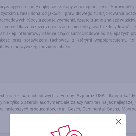
oryzacyjny on-line – najlepsze zakupy w rozsądnej cenie. Sprawność p
zystkim uzależniona od jakości i prawidłowego funkcjonowania posz
mochodowych. Kiedy trzeba je wymienić, często trudno znaleźć właści
ej cenie. Dla zaoszczędzenia czasu i pieniędzy, warto zdecydować si
Nasz sklep internetowy oferuje części samochodowe od najlepszych p
akość oraz sprawdzeni fachowcy, z którymi współpracujemy, to
ństwa i najwyższego poziomu obsługi.
rnych marek samochodowych z Europy, Azji oraz USA, dlatego każd
nie tylko o szeroki asortyment, ale zależy nam też na jak najlepszej 
d najlepszych producentów, m.in. Bosch, Continental, Sachs, Monroe,