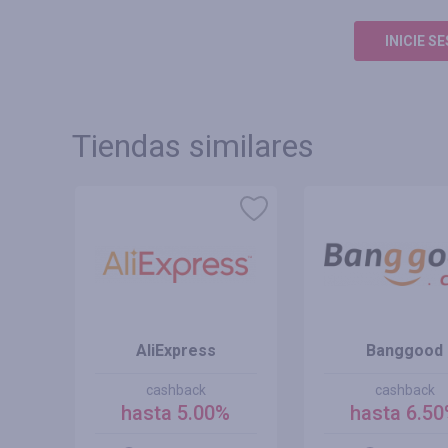
INICIE S
Tiendas similares
om
AliExpress
Banggood
cashback
cashback
%
hasta 5.00%
hasta 6.5