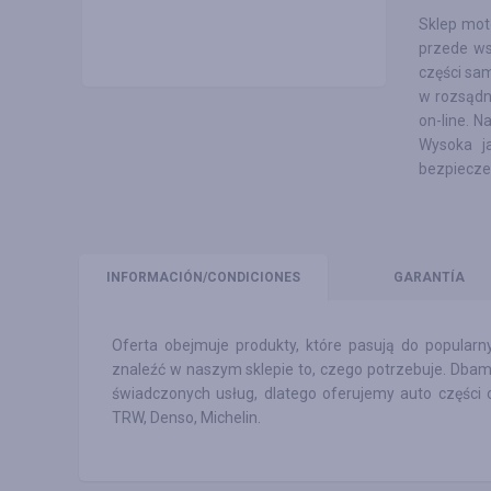
Sklep mot
przede ws
części sa
w rozsądn
on-line. 
Wysoka j
bezpiecze
INFORMACIÓN
/CONDICIONES
GARANTÍA
Oferta obejmuje produkty, które pasują do popula
znaleźć w naszym sklepie to, czego potrzebuje. Dbamy 
świadczonych usług, dlatego oferujemy auto części o
TRW, Denso, Michelin.