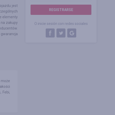
ojazdu jest
REGISTRARSE
czególnych
we elementy
ę na zakupy
O inicie sesión con redes sociales
roducentów.
 gwarancja
y może
jakości
 Febi,