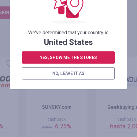
ESIÓN PARA DEJAR UNA RESEÑA
We've determined that your country is
United States
YES, SHOW ME THE STORES
oferta
+100%
NO, LEAVE IT AS
SUNSKY.com
Geekbuying
cashback
cashback
0%
6.75%
hasta 2.
3.38
%