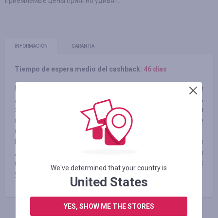
приемлемые цены приятно удивят.
INFORMACIÓN
GARANTÍA
Tiempo de espera medio del cashback:
46 días
Мы начали работу в 2006 году. За это время мы обрели
десятки тысяч довольных клиентов по всему миру,
завоевали заслуженную популярность у авто, мото и
водно-моторных клубов. Сегодня в Мегазипе
представлено более десяти миллионов запчастей.
Впечатляющий ассортимент товаров — не единственное
достоинство нашего магазина. Помимо наличия в
продаже ходовых и редких деталей, есть немало других
We've determined that your country is
убедительных преимуществ.
United States
YES, SHOW ME THE STORES