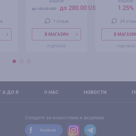
кэшбэк
кэшбэк
до 280.00 USD
1.25%
до
140.00
USD
ов
1 отзыв
24 отзы
В МАГАЗИН
В МАГАЗИ
ПОДРОБНЕЕ
ПОДРОБНЕЕ
 А ДО Я
О НАС
НОВОСТИ
П
Следите за новостями и акциями
facebook