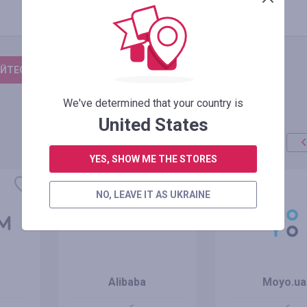
ЙТЕСЬ, ЧТОБЫ ОСТАВИТЬ ОТЗЫВ
We've determined that your country is
United States
YES, SHOW ME THE STORES
акция
+100%
NO, LEAVE IT AS UKRAINE
Alibaba
Moyo.ua