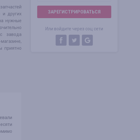
 запчастей
ЗАРЕГИСТРИРОВАТЬСЯ
i и других
на нужные
ючительно
Или войдите через соц сети
 с завода
-магазине,
ы приятно
оевали
десяти
Помимо