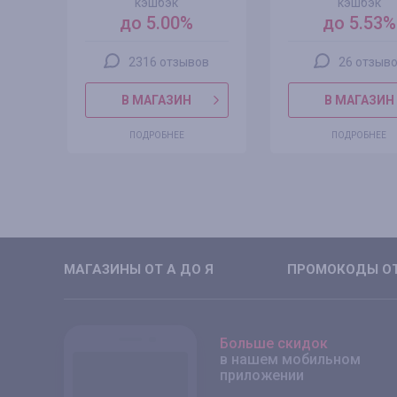
кэшбэк
кэшбэк
до 5.00%
до 5.53%
2316 отзывов
26 отзыв
В МАГАЗИН
В МАГАЗИН
ПОДРОБНЕЕ
ПОДРОБНЕЕ
МАГАЗИНЫ ОТ А ДО Я
ПРОМОКОДЫ ОТ
Больше скидок
в нашем мобильном
приложении