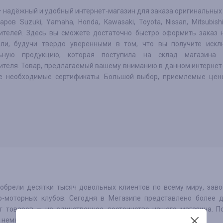
– надёжный и удобный интернет-магазин для заказа оригинальных
аров Suzuki, Yamaha, Honda, Kawasaki, Toyota, Nissan, Mitsubish
ителей. Здесь вы сможете достаточно быстро оформить заказ 
ли, будучи твердо уверенными в том, что вы получите искл
льную продукцию, которая поступила на склад магазина
ителя. Товар, предлагаемый вашему вниманию в данном интернет
е необходимые сертификаты. Большой выбор, приемлемые цен
 обрели десятки тысяч довольных клиентов по всему миру, зав
о-моторных клубов. Сегодня в Мегазипе представлено более 
т товаров — не единственное достоинство нашего магазина. 
ь немало других убедительных преимуществ.