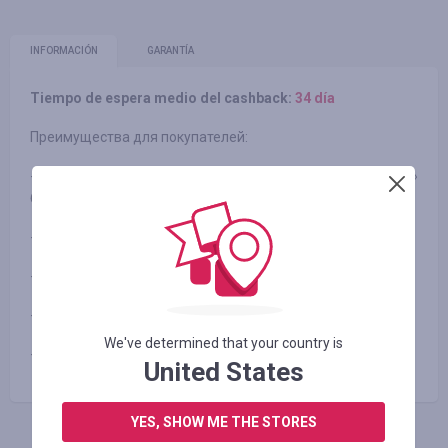
INFORMACIÓN
GARANTÍA
Tiempo de espera medio del cashback:
34 día
Преимущества для покупателей:
- качественные электронные устройства и «умная»
бытовая техника;
- самый широкий выбор товаров Xiaomi;
- самые низкие цены;
- вся продукция сертифицирована;
We've determined that your country is
- trade-in на телефоны Xiaomi.
United States
YES, SHOW ME THE STORES