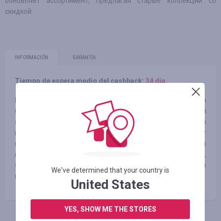
обновляет ассортимент, предлагая старые коллекции со
скидкой.
INFORMACIÓN
GARANTÍA
Tiempo de espera medio del cashback:
34 día
Мы любим моду так сильно, как вы. Мы хотим, чтобы вы
были вдохновлены нашими свежими стилями и
ослеплены бесконечными возможностями - но без
высоких ценников, как в розничных магазинах. Вот
почему Nastydress опирается на свой ​​многолетний опыт в
индустрии моды вместе с ведущими производителями,
чтобы принести топ предложения цен на модные
We've determined that your country is
новинки.
United States
YES, SHOW ME THE STORES