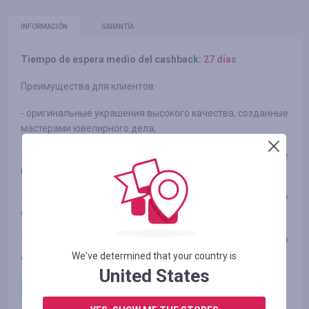
INFORMACIÓN
GARANTÍA
Tiempo de espera medio del cashback:
27 días
Преимущества для клиентов:
- оригинальные украшения высокого качества, созданные
мастерами ювелирного дела;
- множество коллекций, создающих безграничное
количество возможностей для стилизации украшений;
- высокий сервис, побуждающий возвращаться к бренду
снова и снова;
- официальная гарантия от единственного официального
дистрибьютора бренда в Украине
We've determined that your country is
United States
Оплаченный заказ
3.53
%