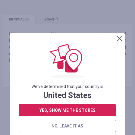
INFORMACIÓN
GARANTÍA
Odkryj rozwiązania, które czynią codzienność łatwiejszą!
Nasze urządzenia ułatwiają domowe obowiązki. 130 lat
doskonałości i ponad wiek doświadczenia i nieustannej
innowacji. Nasze urządzenia projektujemy z myślą o ludziach
i naszej planecie.
Zamówienie opłacone
3.50
%
We've determined that your country is
United States
INICIE SESIÓN PARA DEJAR UNA RESEÑA
YES, SHOW ME THE STORES
NO, LEAVE IT AS
Tiendas similares