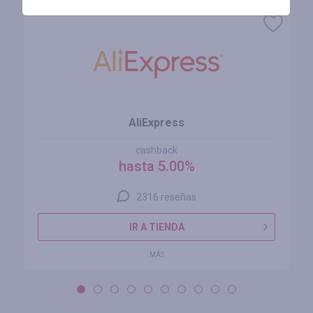
AliExpress
cashback
hasta 5.00%
2316 reseñas
IR A TIENDA
MÁS