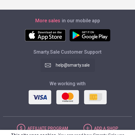
More sales
in our mobile app
Smarty.Sale Customer Support
help@smarty.sale
We working with
AFFILIATE
PROGRAM
ADD
A SHOP