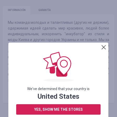
INFORMACIÓN
GARANTÍA
Мы команда молодых и талантливых (других не держим),
одержимая идеей сделать мир красивее, людей более
индивидуальным, искоренить "инкубатор" из стиля и
моды Киева и других городов Украины и не только. Мы за
то, чтобы добавить "изюминку" к образу каждого, яркий
аксессуар… каким должна быть кожаная сумка. Почему
кожаная? Потому что синтетики в этом мире и так
достаточно. Для "зеленых" фанатов – кожа для сумок –
это побочный продукт в фермерстве при производстве
мясной продукции, никто не содержит и не убивает
животных для шкур для сумок!
We've determined that your country is
Оплаченный заказ
4.25
%
United States
YES, SHOW ME THE STORES
INICIE SESIÓN PARA DEJAR UNA RESEÑA