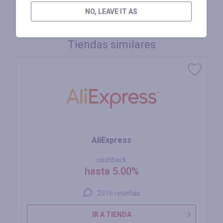
NO, LEAVE IT AS
Tiendas similares
AliExpress
cashback
hasta 5.00%
2316 reseñas
IR A TIENDA