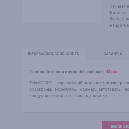
Teknisto
Китая по
быту. В 
найдете в
INFORMACIÓN
/CONDICIONES
GARANTÍA
Tiempo de espera medio del cashback:
43 día
TekniSTORE – европейский интернет-магазин раз
смартфоны, аксессуары, одежду, автотовары, 
продуктов в каталоге готовы к доставке.
INICIE S