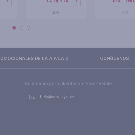
IR A TIENDA
IR A TIEND
MÁS
MÁS
OMOCIONALES DE LA A A LA Z
CONÓCENOS
Asistencia para clientes de Smarty.Sale
help@smarty.sale