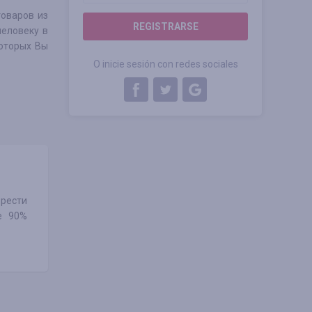
товаров из
REGISTRARSE
человеку в
которых Вы
O inicie sesión con redes sociales
брести
е 90%