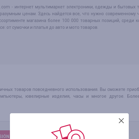
re.com - интернет мультимаркет электроники, одежды и бытовых 
 разумным ценам. Здесь найдется все, что нужно современному 
ассортименте магазина более 100 000 товарных позиций, среди 
се: от сумочки и платья до авто и мото товаров.
личных товаров повседневного использования. Вы сможете прио
компьютеры, ювелирные изделия, часы и многое другое. Боле
ESIÓN PARA DEJAR UNA RESEÑA