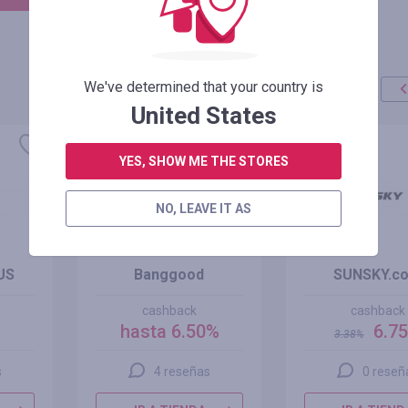
We've determined that your country is
United States
oferta
+100%
YES, SHOW ME THE STORES
NO, LEAVE IT AS
US
Banggood
SUNSKY.c
cashback
cashback
hasta 6.50%
6.7
3.38
%
s
4 reseñas
0 reseñ