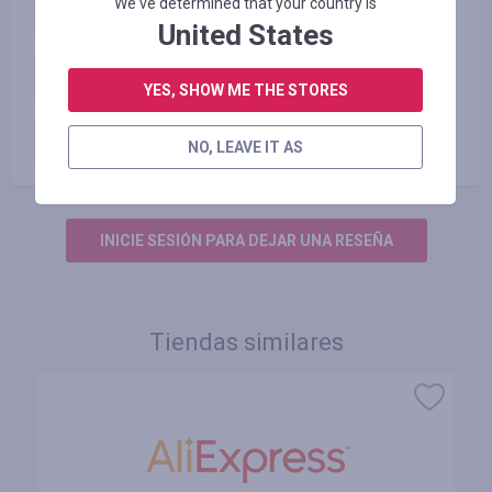
We've determined that your country is
Категория 3
0.50
%
United States
Категория 4
0.50
%
YES, SHOW ME THE STORES
Категория 5
0.50
%
NO, LEAVE IT AS
INICIE SESIÓN PARA DEJAR UNA RESEÑA
Tiendas similares