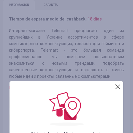
INFORMACIÓN
GARANTÍA
Tiempo de espera medio del cashback:
18 días
Интернет-магазин Telemart предлагает один из
крупнейших в Украине ассортиментов в сфере
компьютерных комплектующих, товаров для гейминга и
киберспорта. Telemart - это большая команда
профессионалов: мы помогаем пользователям
знакомиться с новыми трендами, подобрать
качественные комплектующие и воплощать в жизнь
любые идеи и проекты, связанные с компьютерами.
Категории по товарам можно увидеть здесь:
Категория 1
0.50
%
Категория 2
0.50
%