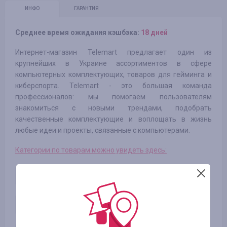
ИНФО
ГАРАНТИЯ
Среднее время ожидания кэшбэка:
18 дней
Интернет-магазин Telemart предлагает один из
крупнейших в Украине ассортиментов в сфере
компьютерных комплектующих, товаров для гейминга и
киберспорта. Telemart - это большая команда
профессионалов: мы помогаем пользователям
знакомиться с новыми трендами, подобрать
качественные комплектующие и воплощать в жизнь
любые идеи и проекты, связанные с компьютерами.
Категории по товарам можно увидеть здесь:
Категория 1
0.50
%
Категория 2
0.50
%