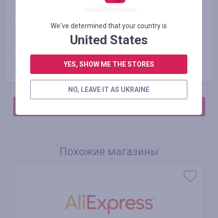
Категория 3
0.50
%
We've determined that your country is
Категория 4
0.50
%
United States
Категория 5
0.50
%
YES, SHOW ME THE STORES
NO, LEAVE IT AS UKRAINE
АВТОРИЗИРУЙТЕСЬ, ЧТОБЫ ОСТАВИТЬ ОТЗЫВ
Похожие магазины