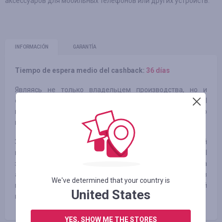
аксессуаров для мобильных телефонов или других устройств.
INFORMACIÓN
GARANTÍA
Tiempo de espera medio del cashback:
36 días
Являясь не только владельцем производства, но и
сотрудничая с другими производителями, TVC-Mall
может предложить своим покупателям товары высокого
качества по конкурентоспособной цене.
За годы работы над удовлетворением нужд покупателей
по всему миру, ассортимент продукции TVC-Mall
значительно расширился, чтобы покрыть спрос на
аксессуары и комплектующие для мобильных телефонов
We've determined that your country is
и планшетов. Теперь мы можем предложить огромный
United States
выбор брендов и моделей.
YES, SHOW ME THE STORES