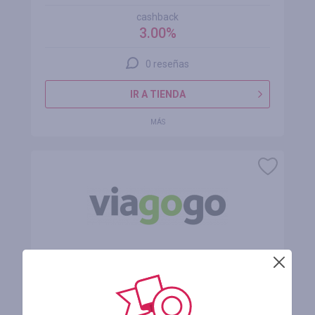
cashback
3.00%
0 reseñas
IR A TIENDA
MÁS
Viagogo
cashback
2.73%