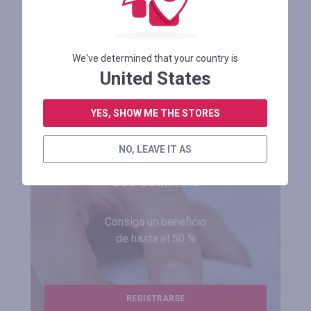
0 reseñas
IR A TIENDA
We've determined that your country is
United States
MÁS
YES, SHOW ME THE STORES
NO, LEAVE IT AS
REGÍSTRESE Y RECIBIRÁ DINERO POR
SUS COMPRAS
Consiga un beneficio
de hasta el 50 %
REGISTRARSE