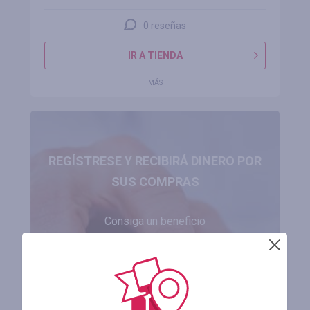
0 reseñas
IR A TIENDA
MÁS
REGÍSTRESE Y RECIBIRÁ DINERO POR
SUS COMPRAS
Consiga un beneficio
de hasta el 50 %
REGISTRARSE