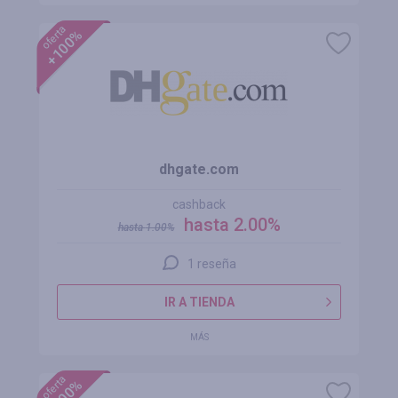
oferta
+100%
dhgate.com
cashback
hasta 2.00%
hasta
1.00
%
1 reseña
IR A TIENDA
MÁS
oferta
+100%