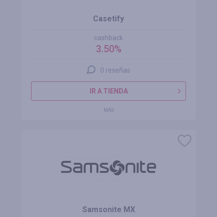
Casetify
cashback
3.50%
0 reseñas
IR A TIENDA
MÁS
Samsonite MX