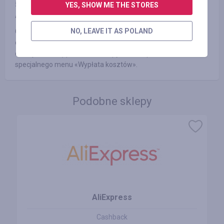
5. Nie korzystasz lub wyłączyłeś specjalne blokery reklam jak
YES, SHOW ME THE STORES
AdBlock, lub inne
NO, LEAVE IT AS POLAND
Gwarantujemy wypłatę zarobionych przez Ciebie kosztów w
dogodny sposób w ciągu trzech dni roboczych (zwykłe nie
dłużej niż doba) po złożeniu zapytania za pośrednictwem
specjalnego menu «Wypłata kosztów».
Podobne sklepy
AliExpress
Cashback