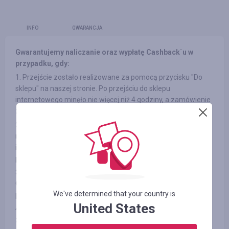
INFO
GWARANCJA
Gwarantujemy naliczanie oraz wypłatę Cashback`u w
przypadku, gdy:
1. Przejście zostało realizowane za pomocą przycisku "Do
sklepu" na naszej stronie. Po przejściu do sklepu
internetowego minęło nie więcej niż 4 godziny, a zamówienie
zostało realizowane bez opuszczenia strony sklepu.
2. Po przejściu do sklepu nie wchodziłeś na strony banerów
reklamowych z innych źródeł oraz do newsleterów sklepów
internetowychв na stronie, a także nie korzystałeś z kodów
promocyjnych innych firm.
3. Wybrany przez Ciebie produkt bierze udział w programie
Cashback (w niektórych sklepach internetowych istnieje
We've determined that your country is
podział na kategorie, patrz zakładkę «Informacja/Warunki» )
United States
4. Po realizacji płatności w sklepie internetowym nie
zrezygnowałeś z zakupu z żadnych przyczyn