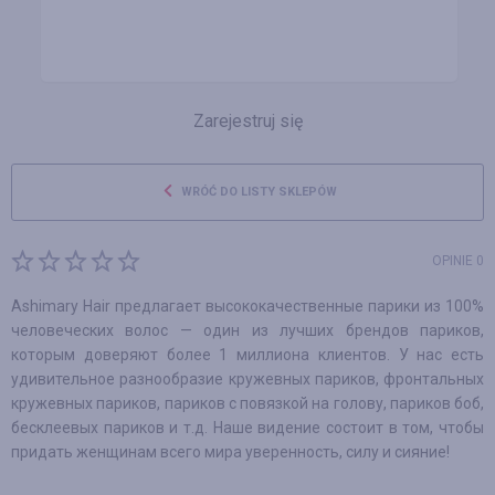
Zarejestruj się
WRÓĆ DO LISTY SKLEPÓW
OPINIE 0
Ashimary Hair предлагает высококачественные парики из 100%
человеческих волос — один из лучших брендов париков,
которым доверяют более 1 миллиона клиентов. У нас есть
удивительное разнообразие кружевных париков, фронтальных
кружевных париков, париков с повязкой на голову, париков боб,
бесклеевых париков и т.д. Наше видение состоит в том, чтобы
придать женщинам всего мира уверенность, силу и сияние!