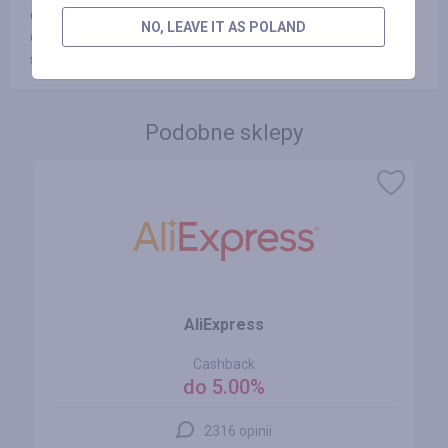
dogodny sposób w ciągu trzech dni roboczych (zwykłe nie
NO, LEAVE IT AS POLAND
dłużej niż doba) po złożeniu zapytania za pośrednictwem
specjalnego menu «Wypłata kosztów».
Podobne sklepy
AliExpress
Cashback
do 5.00%
2316 opinii