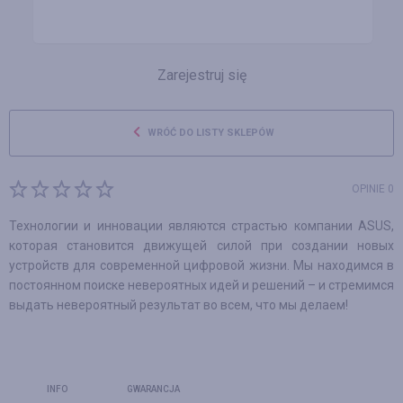
Zarejestruj się
WRÓĆ DO LISTY SKLEPÓW
OPINIE 0
Технологии и инновации являются страстью компании ASUS,
которая становится движущей силой при создании новых
устройств для современной цифровой жизни. Мы находимся в
постоянном поиске невероятных идей и решений – и стремимся
выдать невероятный результат во всем, что мы делаем!
INFO
GWARANCJA