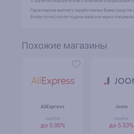
5. Вы не используете или отключили специальные б
Гарантируем выплату заработанных Вами средств н
более суток) после подачи запроса через специа
Похожие магазины
AliExpress
Joom
кэшбэк
кэшбэк
0%
до 5.00%
до 5.53%