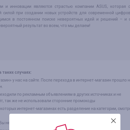
ии и инновации являются страстью компании ASUS, которая с
 силой при создании новых устройств для современной цифров
имся в постоянном поиске невероятных идей и решений – и 
вероятный результат во всем, что мы делаем!
 таких случаях:
азин» у нас на сайте. После перехода в интернет-магазин прошло 
н.
реходили по рекламным объявлениям в других источниках и не
йт, так же не использовали сторонние промокоды
екоторых интернет-магазинах есть разделение на категории, смотр
 Вы не отказались от товара по каким либо причинам