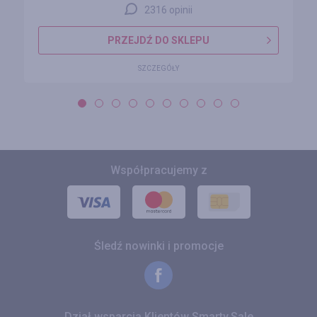
2316 opinii
PRZEJDŹ DO SKLEPU
SZCZEGÓŁY
Współpracujemy z
Śledź nowinki i promocje
Dział wsparcia Klientów Smarty.Sale