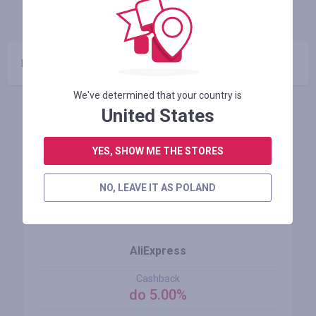
INFO
GWARANCJA
KUPONY
(0)
Brak promocje
We've determined that your country is
United States
Podobne sklepy
YES, SHOW ME THE STORES
NO, LEAVE IT AS POLAND
AliExpress
Cashback
do 5.00%