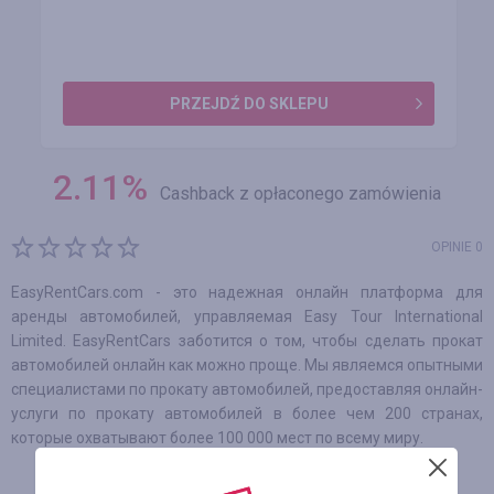
PRZEJDŹ DO SKLEPU
2.11
%
Cashback z opłaconego zamówienia
OPINIE 0
EasyRentCars.com - это надежная онлайн платформа для
аренды автомобилей, управляемая Easy Tour International
Limited. EasyRentCars заботится о том, чтобы сделать прокат
автомобилей онлайн как можно проще. Мы являемся опытными
специалистами по прокату автомобилей, предоставляя онлайн-
услуги по прокату автомобилей в более чем 200 странах,
которые охватывают более 100 000 мест по всему миру.