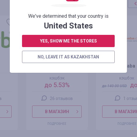
We've determined that your country is
акция
+100%
United States
YES, SHOW ME THE STORES
NO, LEAVE IT AS KAZAKHSTAN
Joom
Alibaba
кэшбэк
кэшбэк
до 5.53%
до
до
140.00
USD
а
26 отзывов
1 отзы
В МАГАЗИН
В МАГАЗИ
ПОДРОБНЕЕ
ПОДРОБНЕЕ