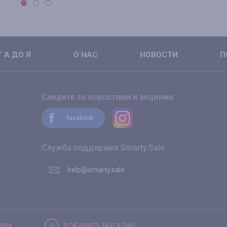
 А ДО Я
О НАС
НОВОСТИ
П
Следите за новостями и акциями
facebook
Служба поддержки Smarty.Sale
help@smarty.sale
ММА
ДОБАВИТЬ
МАГАЗИН