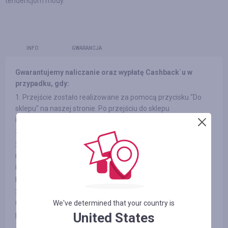
tendencjom mody.
INFO
GWARANCJA
Gwarantujemy naliczanie oraz wypłatę Cashback`u w
przypadku, gdy:
1. Przejście zostało realizowane za pomocą przycisku "Do
sklepu" na naszej stronie. Po przejściu do sklepu
internetowego minęło nie więcej niż 4 godziny, a zamówienie
zostało realizowane bez opuszczenia strony sklepu.
2. Po przejściu do sklepu nie wchodziłeś na strony banerów
reklamowych z innych źródeł oraz do newsleterów sklepów
internetowychв na stronie, a także nie korzystałeś z kodów
promocyjnych innych firm.
3. Wybrany przez Ciebie produkt bierze udział w programie
Cashback (w niektórych sklepach internetowych istnieje
We've determined that your country is
podział na kategorie, patrz zakładkę «Informacja/Warunki» )
United States