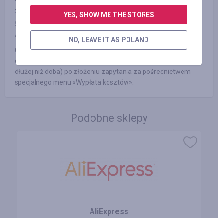
4. Po realizacji płatności w sklepie internetowym nie
zrezygnowałeś z zakupu z żadnych przyczyn
YES, SHOW ME THE STORES
5. Nie korzystasz lub wyłączyłeś specjalne blokery reklam jak
AdBlock, lub inne
NO, LEAVE IT AS POLAND
Gwarantujemy wypłatę zarobionych przez Ciebie kosztów w
dogodny sposób w ciągu trzech dni roboczych (zwykłe nie
dłużej niż doba) po złożeniu zapytania za pośrednictwem
specjalnego menu «Wypłata kosztów».
Podobne sklepy
AliExpress