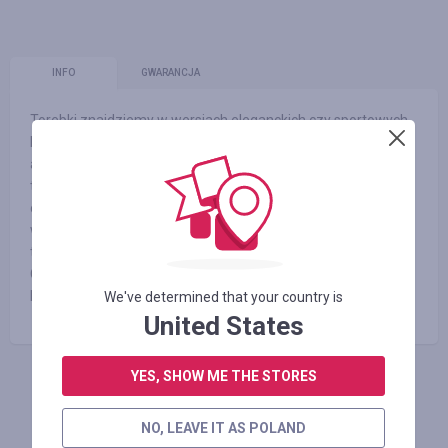
INFO
GWARANCJA
Torebki znajdziemy w wersjach eleganckich czy sportowych.
Firma chwali się nie tylko darmową dostawą wielu produktów,
ale i dużo niższymi cenami niż w sklepach stacjonarnych. Ma
to być efekt przede wszystkim współpracy z najlepszymi
oraz sprawdzonymi dostawcami. Posiadamy największy
wybór perfum, kosmetyków i zegarków w sieci. Oferujemy
towary największych światowych marek takich jak: Diesel,
Casio, Calvin Klein, Festina, Hugo Boss, Timex czy Label.M
Najniższe ceny, gwarancja jakości i oryginalności.
We've determined that your country is
United States
YES, SHOW ME THE STORES
ZALOGUJ SIĘ, ŻEBY ZOSTAWIĆ OPINIĘ
NO, LEAVE IT AS POLAND