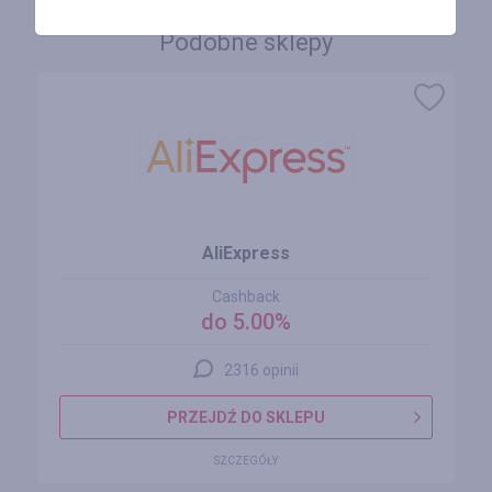
Podobne sklepy
AliExpress
Cashback
do 5.00%
2316 opinii
PRZEJDŹ DO SKLEPU
SZCZEGÓŁY