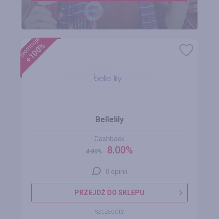
promocja
+100%
Bellelily
Cashback
8.00%
4.00
%
0 opinii
PRZEJDŹ DO SKLEPU
SZCZEGÓŁY