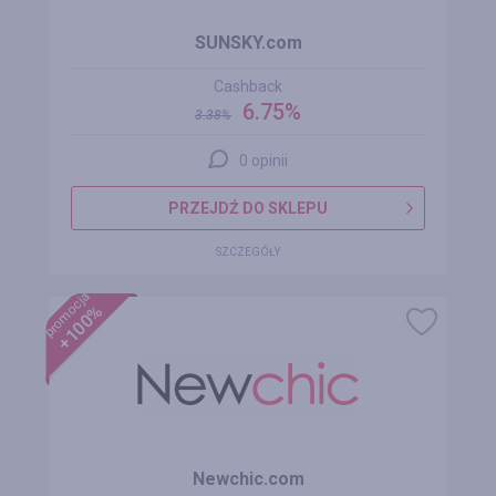
SUNSKY.com
Cashback
6.75%
3.38
%
0 opinii
PRZEJDŹ DO SKLEPU
SZCZEGÓŁY
promocja
+100%
Newchic.com