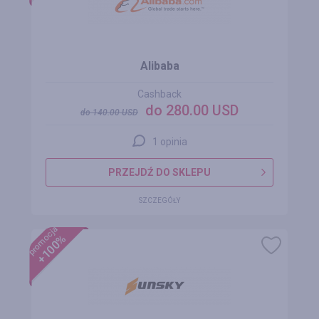
Alibaba
Cashback
do 280.00 USD
do
140.00
USD
1 opinia
PRZEJDŹ DO SKLEPU
SZCZEGÓŁY
promocja
+100%