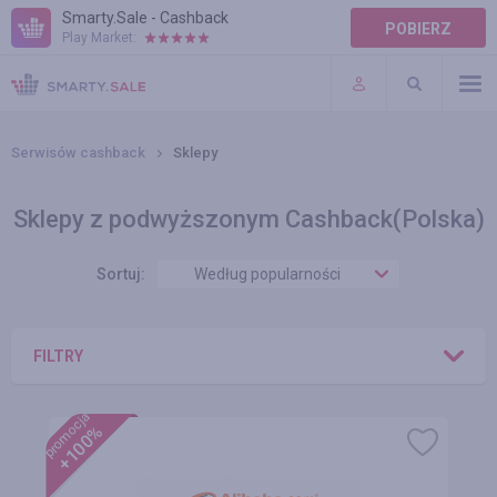
Smarty.Sale - Cashback
POBIERZ
Play Market:
POMOC
WARUNKI
Serwisów cashback
Sklepy
Sklepy z podwyższonym Cashback(Polska)
Sortuj:
Według popularności
FILTRY
promocja
+100%