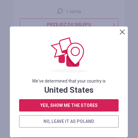
1 opinia
PRZEJDŹ DO SKLEPU
SZCZEGÓŁY
ZAPRASZAJ SWOICH PRZYJACIÓŁ I
ZNAJOMYCH!
We've determined that your country is
United States
Otrzymuj dodatkowy dochód z ich zakupów!
YES, SHOW ME THE STORES
NO, LEAVE IT AS POLAND
ZAREJESTROWAĆ SIĘ