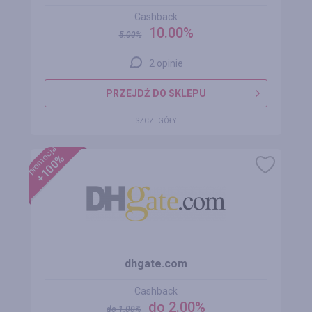
Cashback
10.00%
5.00
%
2 opinie
PRZEJDŹ DO SKLEPU
SZCZEGÓŁY
promocja
+100%
dhgate.com
Cashback
do 2.00%
do
1.00
%