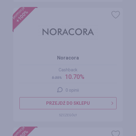
promocja
+100%
Noracora
Cashback
10.70%
5.35
%
0 opinii
PRZEJDŹ DO SKLEPU
SZCZEGÓŁY
promocja
+100%