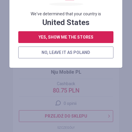
We've determined that your country is
United States
YES, SHOW ME THE STORES
NO, LEAVE IT AS POLAND
Nju Mobile PL
Cashback
80.75 PLN
0 opinii
PRZEJDŹ DO SKLEPU
SZCZEGÓŁY