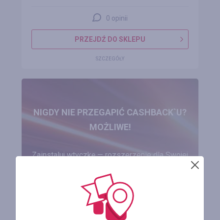
0 opinii
PRZEJDŹ DO SKLEPU
SZCZEGÓŁY
NIGDY NIE PRZEGAPIĆ CASHBACK`U?
MOŻLIWE!
Zainstaluj wtyczkę — rozszerzenie dla Swojej
przeglądarki!
ZAINSTALUJ