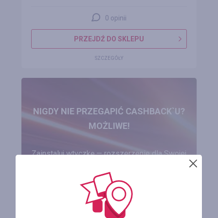
0 opinii
PRZEJDŹ DO SKLEPU
SZCZEGÓŁY
NIGDY NIE PRZEGAPIĆ CASHBACK`U?
MOŻLIWE!
Zainstaluj wtyczkę — rozszerzenie dla Swojej
przeglądarki!
ZAINSTALUJ