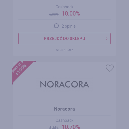
Cashback
10.00%
5.00
%
2 opinie
PRZEJDŹ DO SKLEPU
SZCZEGÓŁY
promocja
+100%
Noracora
Cashback
10.70%
5.35
%