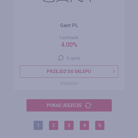
Gant PL
Cashback
4.00%
0 opinii
PRZEJDŹ DO SKLEPU
SZCZEGÓŁY
POKAŻ JESZCZE
1
2
3
4
5