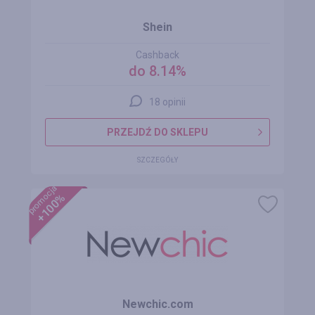
Shein
Cashback
do 8.14%
18 opinii
PRZEJDŹ DO SKLEPU
SZCZEGÓŁY
promocja
+100%
Newchic.com