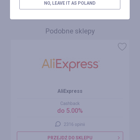
ZALOGUJ SIĘ, ŻEBY ZOSTAWIĆ OPINIĘ
NO, LEAVE IT AS POLAND
Podobne sklepy
AliExpress
Cashback
do 5.00%
2316 opinii
PRZEJDŹ DO SKLEPU