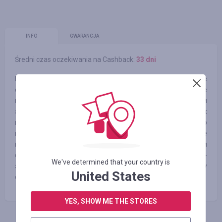
INFO
GWARANCJA
Średni czas oczekiwania na Cashback:
33 dni
Каждая революционная формула — это инновационное
сочетание науки и природы, тщательно разработанное
профессиональной командой исследователей, ученых и
экспертов по уходу за кожей. Использование самых
мощных биологически активных компонентов как из недр
нашей планеты, так и с её поверхности, пристальное
внимание команды ELEMIS к деталям, передовым
формулам, а также впечатляющие видимые результаты -
We've determined that your country is
это то, что действительно делает нашу косметику
United States
особенной.
YES, SHOW ME THE STORES