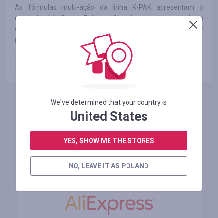
As fórmulas multi-ação da linha K-PAK apresentam o
revolucionário Smart Release. A mais poderosa tecnologia
em reconstrução capilar já criada – para reparar e fortalecer
precisamente os locais danificados do cabelo.
Pedido pago
4.68
%
We've determined that your country is
ZALOGUJ SIĘ, ŻEBY ZOSTAWIĆ OPINIĘ
United States
YES, SHOW ME THE STORES
Podobne sklepy
NO, LEAVE IT AS POLAND