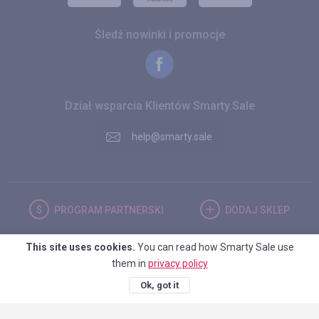
Śledź nowinki i promocje
Dział wsparcia Klientów Smarty.Sale
help@smarty.sale
PROGRAM
PARTNERSKI
DODAJ
SKLEP
This site uses cookies.
You can read how Smarty Sale use
POLSKA
them in
privacy policy
Ok, got it
© 2026. Smarty.Sale. All rights reserved.
Umowa kliencka
Polityka
prywatności