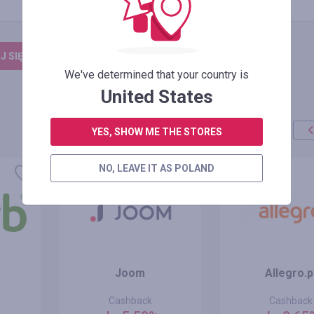
 SIĘ, ŻEBY ZOSTAWIĆ OPINIĘ
We've determined that your country is
United States
YES, SHOW ME THE STORES
NO, LEAVE IT AS POLAND
Joom
Allegro.p
Cashback
Cashback