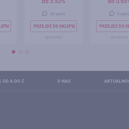
do 5.53%
do 0.65
26 opinii
0 opini
LEPU
PRZEJDŹ DO SKLEPU
PRZEJDŹ DO S
SZCZEGÓŁY
SZCZEGÓŁY
 OD A DO Z
O NAS
AKTUALNO