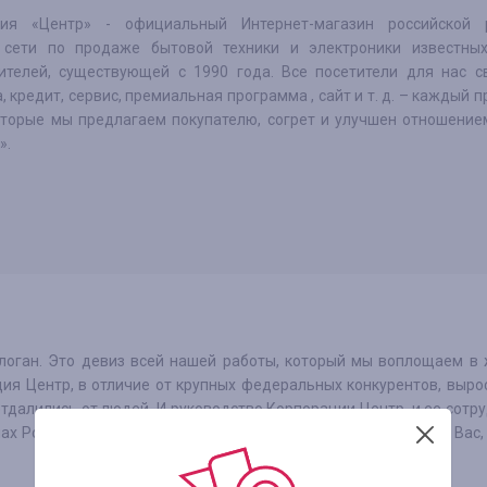
ция «Центр» - официальный Интернет-магазин российской 
 сети по продаже бытовой техники и электроники известны
ителей, существующей с 1990 года. Все посетители для нас св
, кредит, сервис, премиальная программа , сайт и т. д. – каждый п
которые мы предлагаем покупателю, согрет и улучшен отношение
».
логан. Это девиз всей нашей работы, который мы воплощаем в
ия Центр, в отличие от крупных федеральных конкурентов, выро
отдалились от людей. И руководство Корпорации Центр, и ее сотр
ах России. Поэтому мы знаем, что действительно важно для Вас,