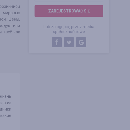
розничной
ZAREJESTROWAĆ SIĘ
х мировых
ои. Цены,
родукт или
Lub zaloguj się przez media
społecznościowe
м «всё как
 жизнь
сла из
удники
 какие