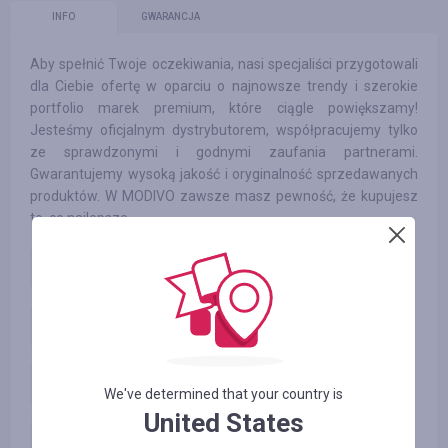
INFO
GWARANCJA
Aby spełnić Twoje oczekiwania, nasi specjaliści przygotowali
dla Ciebie ofertę w oparciu o najnowsze trendy i szerokie
portfolio marek premium, które ciągle powiększamy!
Jesteśmy oficjalnym dystrybutorem, współpracujemy tylko
ze sprawdzonymi i godnymi zaufania partnerami.
Gwarantujemy wysoką jakość i oryginalność sprzedawanych
produktów. W MODIVO zawsze masz pewność, że kupujesz
to, co najlepsze.
ModivosaleApp
2.00
%
ModivosaleApp
2.00
%
modivo.pl-sale_new
4.10
%
We've determined that your country is
United States
modivo.pl-sale_new
4.00
%