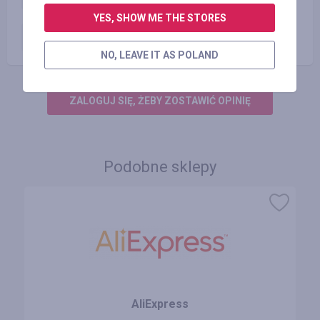
YES, SHOW ME THE STORES
Płatne zamówienie
4.00
%
NO, LEAVE IT AS POLAND
ZALOGUJ SIĘ, ŻEBY ZOSTAWIĆ OPINIĘ
Podobne sklepy
AliExpress