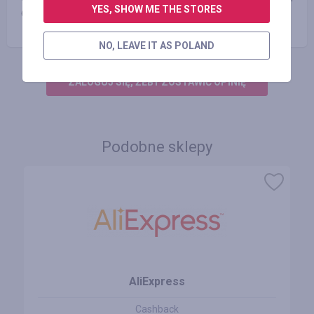
YES, SHOW ME THE STORES
бордспорта.
NO, LEAVE IT AS POLAND
ZALOGUJ SIĘ, ŻEBY ZOSTAWIĆ OPINIĘ
Podobne sklepy
AliExpress
Cashback