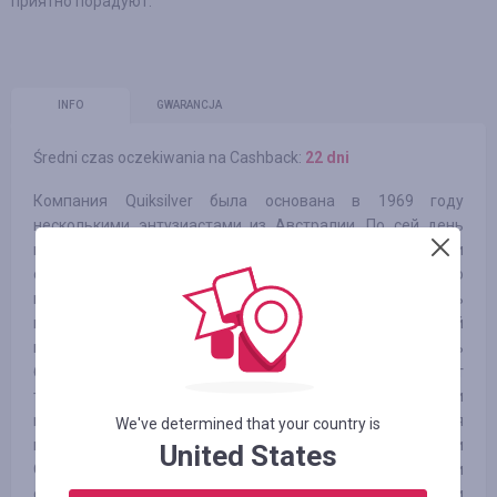
приятно порадуют.
INFO
GWARANCJA
Średni czas oczekiwania na Cashback:
22 dni
Компания Quiksilver была основана в 1969 году
несколькими энтузиастами из Австралии. По сей день
верные уникальному серфовому образу жизни, что вели
основатели марки и что так вдохновлял их, мы ставим во
главу угла аутентичность и инновации. Нашу суть
прекрасно отражает знаменитый логотип с горной
вершиной и волной: он указывает, где мы любим бывать
больше всего. Мы производим широкий ассортимент
товаров – высокотехнологичную спортивную и
повседневную одежду, аксессуары и экипировку для
We've determined that your country is
катания на досках, и мы гордимся тем, что имя марки
United States
Quiksilver напрямую ассоциируется с лучшими
спортсменами и крупнейшими мероприятиями в истории