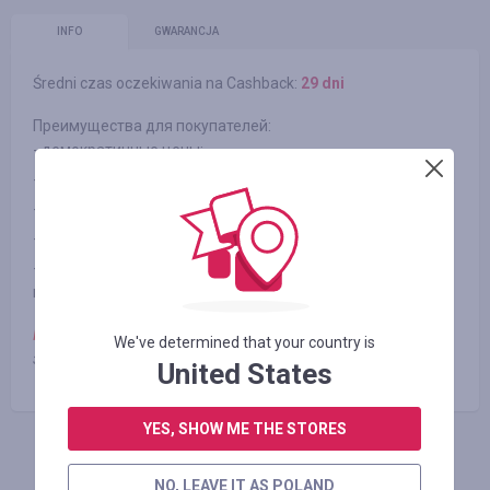
INFO
GWARANCJA
Średni czas oczekiwania na Cashback:
29 dni
Преимущества для покупателей:
- демократичные цены;
- известные мировые бренды, новинки цифровой техники;
- профессиональные консультации по выбору техники;
- гарантия на продукцию от 1 года;
- наличие только оригинальной сертифицированной
продукции.
Примечание:
при использовании промокодов кешбек не
We've determined that your country is
зачисляется
United States
YES, SHOW ME THE STORES
ZALOGUJ SIĘ, ŻEBY ZOSTAWIĆ OPINIĘ
NO, LEAVE IT AS POLAND