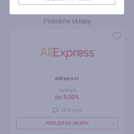
Podobne sklepy
AliExpress
Cashback
do 5.00%
2316 opinii
PRZEJDŹ DO SKLEPU