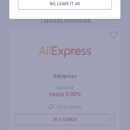
NO, LEAVE IT AS
Tiendas similares
AliExpress
cashback
hasta 5.00%
2316 reseñas
IR A TIENDA