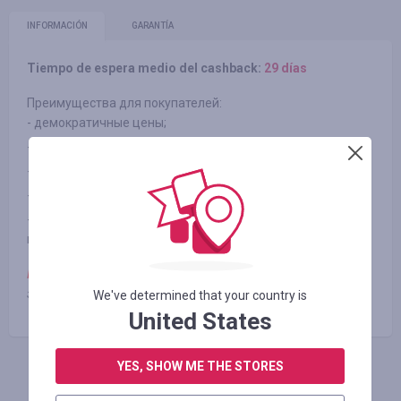
INFORMACIÓN
GARANTÍA
Tiempo de espera medio del cashback:
29 días
Преимущества для покупателей:
- демократичные цены;
- известные мировые бренды, новинки цифровой техники;
- профессиональные консультации по выбору техники;
- гарантия на продукцию от 1 года;
- наличие только оригинальной сертифицированной
продукции.
Примечание:
при использовании промокодов кешбек не
зачисляется
We've determined that your country is
United States
YES, SHOW ME THE STORES
INICIE SESIÓN PARA DEJAR UNA RESEÑA