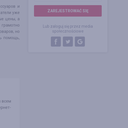
ессуаров и
ZAREJESTROWAĆ SIĘ
патели уже
ые цены, а
 грамотно
Lub zaloguj się przez media
społecznościowe
оваров, но
ть помощь,
я всем
ернет-