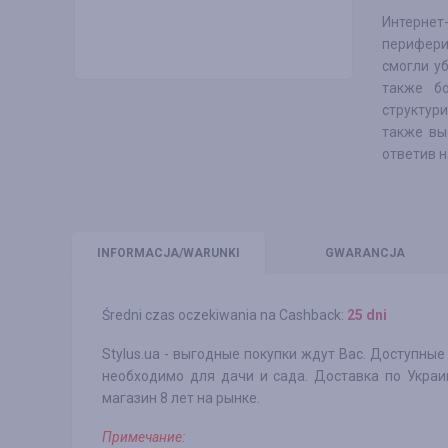
Интернет
перифери
смогли у
также бо
структури
также вы
ответив 
INFO
RMACJA/WARUNKI
GWARANCJA
Średni czas oczekiwania na Cashback:
25 dni
Stylus.ua - выгодные покупки ждут Вас. Доступные
необходимо для дачи и сада. Доставка по Украи
магазин 8 лет на рынке.
Примечание: