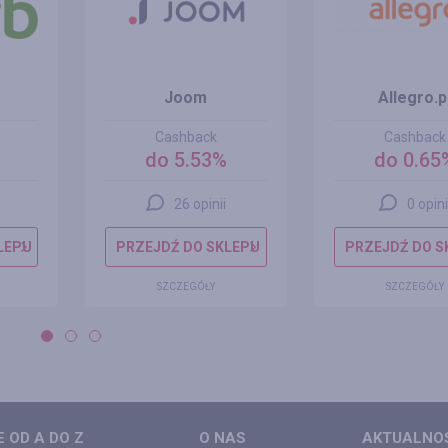
Joom
Allegro.p
Cashback
Cashback
do 5.53%
do 0.65
26 opinii
0 opini
LEPU
PRZEJDŹ DO SKLEPU
PRZEJDŹ DO S
SZCZEGÓŁY
SZCZEGÓŁY
 OD A DO Z
O NAS
AKTUALNO