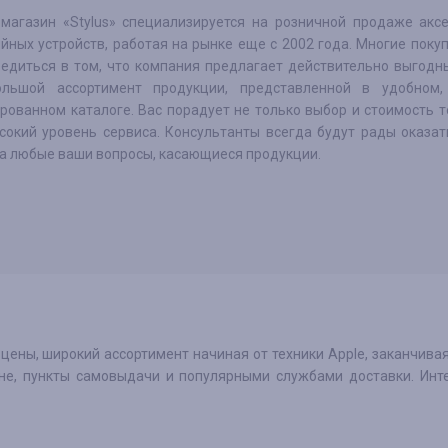
-магазин «Stylus» специализируется на розничной продаже акс
йных устройств, работая на рынке еще с 2002 года. Многие поку
бедиться в том, что компания предлагает действительно выгодн
льшой ассортимент продукции, представленной в удобном,
рованном каталоге. Вас порадует не только выбор и стоимость т
сокий уровень сервиса. Консультанты всегда будут рады оказа
на любые ваши вопросы, касающиеся продукции.
 цены, широкий ассортимент начиная от техники Apple, заканчива
не, пункты самовыдачи и популярными службами доставки. Инт