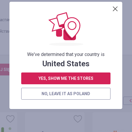
 частями и заказы юридических лиц
ействий Луганской и Донецкой областей, а также АР Крым.
We've determined that your country is
United States
 SIĘ, ŻEBY ZOSTAWIĆ OPINIĘ
YES, SHOW ME THE STORES
NO, LEAVE IT AS POLAND