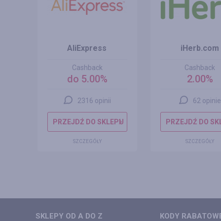
om
AliExpress
iHerb.com
Cashback
Cashback
do 5.00%
2.00%
2316 opinii
62 opinie
EPU
PRZEJDŹ DO SKLEPU
PRZEJDŹ DO SK
SZCZEGÓŁY
SZCZEGÓŁY
SKLEPY OD A DO Z
KODY RABATOWE