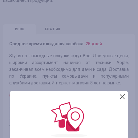
касающиеся продукции.
ИНФО
ГАРАНТИЯ
Среднее время ожидания кэшбэка:
25 дней
Stylus.ua - выгодные покупки ждут Вас. Доступные цены,
широкий ассортимент начиная от техники Apple,
заканчивая всем необходимо для дачи и сада. Доставка
по Украине, пункты самовыдачи и популярными
службами доставки. Интернет-магазин 8 лет на рынке.
Примечание:
- кэшбэк начисляется на сумму заказа без НДС
- кэшбэк не начисляется за покупки в кредит, оплата
частями и заказы юридических лиц
- кешбек не зачисляется за заказы из зоны боевых