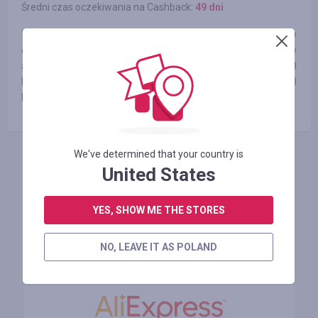
Średni czas oczekiwania na Cashback:
49 dni
TOMTOP.com jest jednym z wiodących dostawców
elektroniki z Chin, gwarantujemy wysoką jakość produktów w
atrakcyjnej cenie. 70 000 produktów w ponad 100
kategoriach. Obsłużyliśmy już ponad 400 000 osób z 170
krajów świata. Ciesz się zakupami w TOMTOP.
We've determined that your country is
ZALOGUJ SIĘ, ŻEBY ZOSTAWIĆ OPINIĘ
United States
YES, SHOW ME THE STORES
Podobne sklepy
NO, LEAVE IT AS POLAND