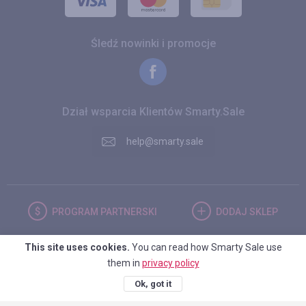
Śledź nowinki i promocje
Dział wsparcia Klientów Smarty.Sale
help@smarty.sale
PROGRAM
PARTNERSKI
DODAJ
SKLEP
This site uses cookies.
You can read how Smarty Sale use
POLSKA
them in
privacy policy
Ok, got it
© 2026. Smarty.Sale. All rights reserved.
Umowa kliencka
Polityka