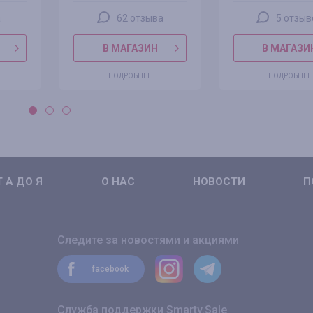
а
62 отзыва
5 отзыв
В МАГАЗИН
В МАГАЗИ
ПОДРОБНЕЕ
ПОДРОБНЕЕ
 А ДО Я
О НАС
НОВОСТИ
П
Следите за новостями и акциями
facebook
Служба поддержки Smarty.Sale