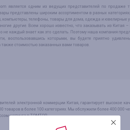
om является одним из ведущих представителей по продаже т
овары представлены широким ассортиментом в разных категориях,
, компьютеры, телефоны, товары для дома, одежда и ювелирные 
ногие другие. Всем хорошо известно, что заказывать из Китая –
о не каждый знает как это сделать. Поэтому наша компания пред
уги, воспользовавшись которыми, вы будете приятно удивлен
а также стоимостью заказанных вами товаров.
ителей электронной коммерции Китая, гарантирует высокое ка
0 товаров в более 100 категориях. Мы обслужили более 400 000 ч
ессом шопинга в TOMTOP.