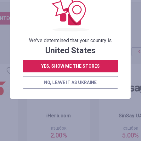
ЙТЕСЬ, ЧТОБЫ ОСТАВИТЬ ОТЗЫВ
We've determined that your country is
United States
YES, SHOW ME THE STORES
NO, LEAVE IT AS UKRAINE
iHerb.com
SinSay U
кэшбэк
кэшбэк
2.00%
5.00%