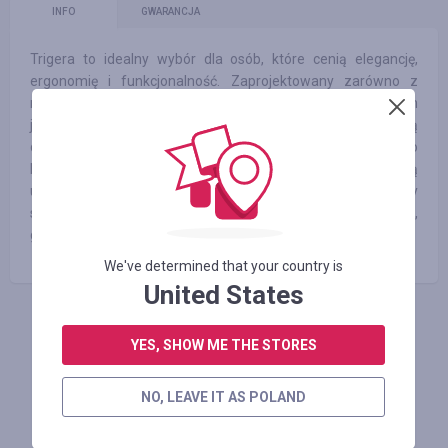
INFO
GWARANCJA
Trigera to idealny wybór dla osób, które cenią elegancję,
ergonomię i funkcjonalność. Zaprojektowany zarówno z
myślą o profesjonalistach, jak i entuzjastach gier, fotel ten
jest doskonałym rozwiązaniem dla tych, którzy spędzają
długie godziny przy komputerze i pragną najwyższego
komfortu. Model Two przemówi do osób, które zwracają
uwagę na detale i doceniają minimalistyczny, nowoczesny
styl, pasujący do każdej przestrzeni – domowego biura,
gamingowego stanowiska czy profesjonalnego gabinetu.
We've determined that your country is
United States
ZALOGUJ SIĘ, ŻEBY ZOSTAWIĆ OPINIĘ
YES, SHOW ME THE STORES
NO, LEAVE IT AS POLAND
Podobne sklepy