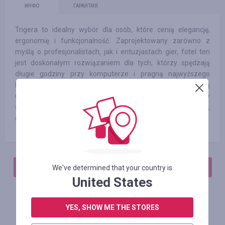
ИНФО
ГАРАНТИЯ
Trigera to idealny wybór dla osób, które cenią elegancję,
ergonomię i funkcjonalność. Zaprojektowany zarówno z
myślą o profesjonalistach, jak i entuzjastach gier, fotel ten
jest doskonałym rozwiązaniem dla tych, którzy spędzają
długie godziny przy komputerze i pragną najwyższego
komfortu. Model Two przemówi do osób, które zwracają
uwagę na detale i doceniają minimalistyczny, nowoczesny
styl, pasujący do każdej przestrzeni – domowego biura,
gamingowego stanowiska czy profesjonalnego gabinetu.
АВТОРИЗИРУЙТЕСЬ, ЧТОБЫ ОСТАВИТЬ ОТЗЫВ
We've determined that your country is
United States
YES, SHOW ME THE STORES
Похожие магазины