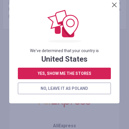
En Urbanic somos Estrategas Digitales enfocados en
brindarte soluciones de calidad profesional, para que lleves la
presencia de tu marca al siguiente nivel.
ZALOGUJ SIĘ, ŻEBY ZOSTAWIĆ OPINIĘ
We've determined that your country is
United States
Podobne sklepy
YES, SHOW ME THE STORES
NO, LEAVE IT AS POLAND
AliExpress