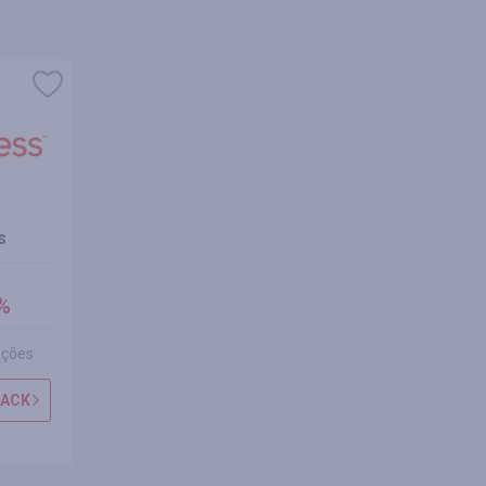
s
AliExpress
cashback
%
até 5.00%
ações
2316 avaliações
BACK
OBTER CASHBACK
MAIS