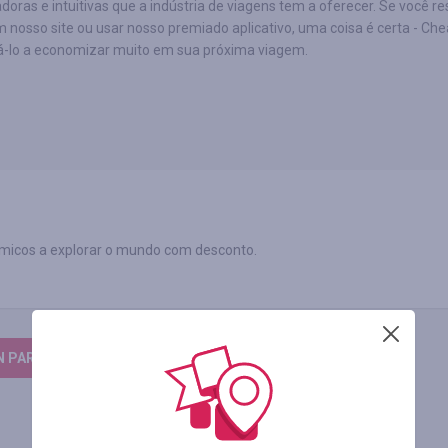
doras e intuitivas que a indústria de viagens tem a oferecer. Se você re
osso site ou usar nosso premiado aplicativo, uma coisa é certa - Ch
á-lo a economizar muito em sua próxima viagem.
micos a explorar o mundo com desconto.
N PARA DEIXAR UM COMENTÁRIO