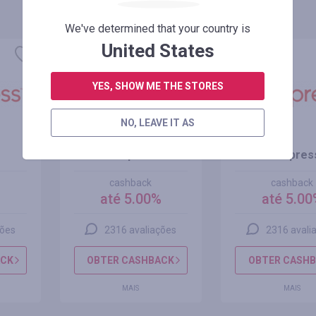
We've determined that your country is
United States
YES, SHOW ME THE STORES
NO, LEAVE IT AS
AliExpress
AliExpres
cashback
cashback
%
até 5.00%
até 5.00
ções
2316 avaliações
2316 avali
ACK
OBTER CASHBACK
OBTER CASH
MAIS
MAIS