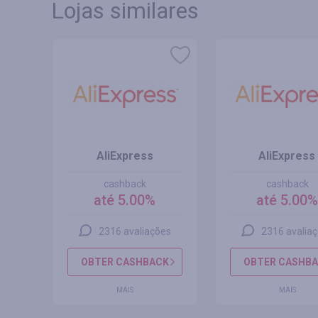
Lojas similares
AliExpress
AliExpress
cashback
cashback
até 5.00%
até 5.00
es
2316 avaliações
2316 avalia
CK
OBTER CASHBACK
OBTER CASHB
MAIS
MAIS