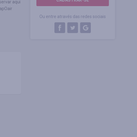
CADASTRAR-SE
servar aqui
eapOair
Ou entre através das redes sociais