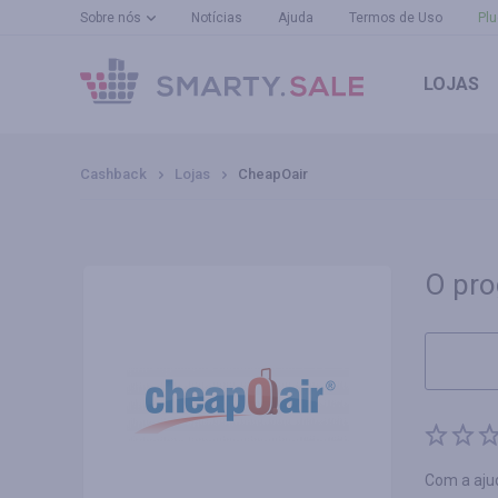
Sobre nós
Notícias
Ajuda
Termos de Uso
Plu
LOJAS
Cashback
Lojas
CheapOair
O pro
Com a aju