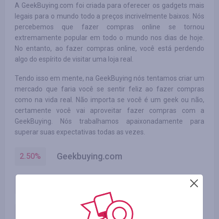
A GeekBuying.com foi criada para oferecer os gadgets mais
legais para o mundo todo a preços incrivelmente baixos. Nós
percebemos que fazer compras online se tornou
extremamente popular em todo o mundo nos dias de hoje.
No entanto, ao fazer compras online, você está perdendo
algo do espírito de visitar uma loja real.
Tendo isso em mente, na GeekBuying nós tentamos criar um
mercado que faria você se sentir feliz ao fazer compras
como na vida real. Não importa se você é um geek ou não,
certamente você vai aproveitar fazer compras com a
GeekBuying. Nós trabalhamos apaixonadamente para
superar suas expectativas todas as vezes.
Geekbuying.com
2.50
%
Geekbuying.com
3.50
%
Geekbuying.com
3.00
%