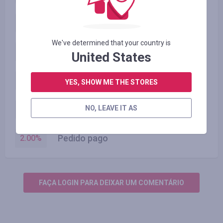
Geekbuying.com
2.50
%
We've determined that your country is
Categoria 3
4.00
%
United States
Categoria 2
3.00
%
YES, SHOW ME THE STORES
Categoria 1
NO, LEAVE IT AS
2.50
%
Pedido pago
2.00
%
FAÇA LOGIN PARA DEIXAR UM COMENTÁRIO