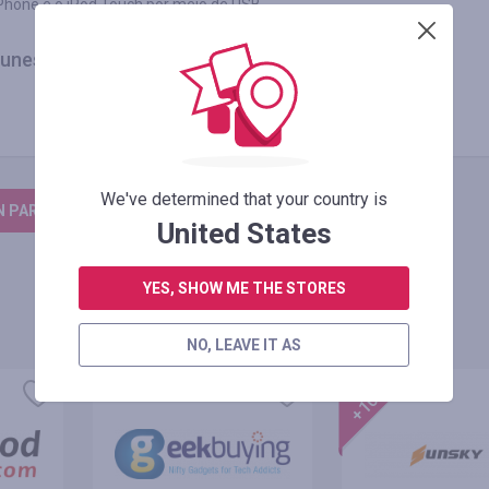
iPhone e o iPod Touch por meio de USB.
unes,
We've determined that your country is
N PARA DEIXAR UM COMENTÁRIO
United States
YES, SHOW ME THE STORES
NO, LEAVE IT AS
oferta
+100%