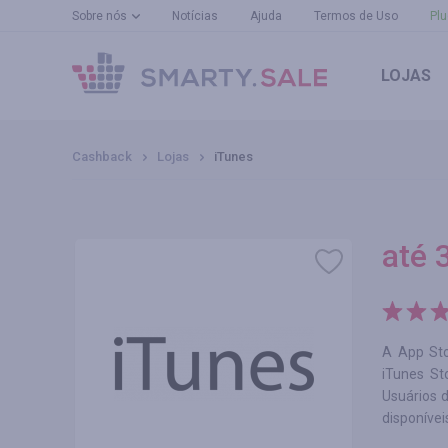
Sobre nós
Notícias
Ajuda
Termos de Uso
Plu
LOJAS
Cashback
Lojas
iTunes
até
3
A App Sto
iTunes St
Usuários 
disponívei