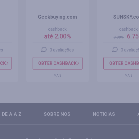
Geekbuying.com
SUNSKY.c
cashback
cashback
%
até 2.00%
6.7
3.38
%
es
0 avaliações
0 avaliaç
ACK
OBTER CASHBACK
OBTER CASH
MAIS
MAIS
DE A A Z
SOBRE NÓS
NOTÍCIAS