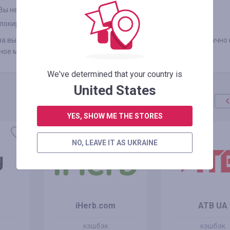
 Вы не отказались от товара по каким либо причинам
локировщики рекламы, такие как AdBlock и другие
а выбранный удобный способ в течении 3-х рабочих дней (обычно 
льное меню «ВЫВОД СРЕДСТВ».
We've determined that your country is
United States
YES, SHOW ME THE STORES
NO, LEAVE IT AS UKRAINE
iHerb.com
ATB UA
кэшбэк
кэшбэк