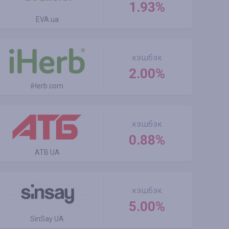
1.93%
EVA.ua
кэшбэк
2.00%
iHerb.com
кэшбэк
0.88%
ATB UA
кэшбэк
5.00%
SinSay UA