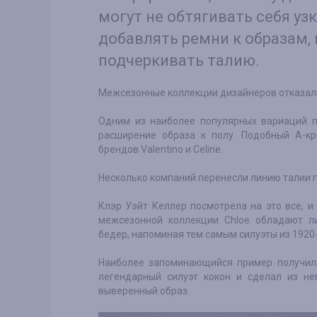
могут не обтягивать себя у
добавлять ремни к образам,
подчеркивать талию.
Межсезонные коллекции дизайнеров отказали
Одним из наиболее популярных вариаций п
расширение образа к полу. Подобный А-к
брендов Valentino и Celine.
Несколько компаний перенесли линию талии под
Клэр Уэйт Келлер посмотрела на это все, и
межсезонной коллекции Chloe обладают л
бедер, напоминая тем самым силуэты из 1920-
Наиболее запоминающийся пример получилс
легендарный силуэт кокон и сделал из н
выверенный образ.