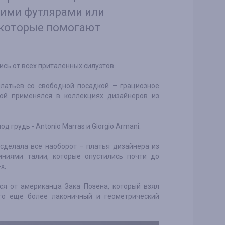
зкими футлярами или
 которые помогают
сь от всех приталенных силуэтов.
латьев со свободной посадкой – грациозное
рой применялся в коллекциях дизайнеров из
 грудь - Antonio Marras и Giorgio Armani.
 сделала все наоборот – платья дизайнера из
иниями талии, которые опустились почти до
х.
я от американца Зака Позена, который взял
его еще более лаконичный и геометрический